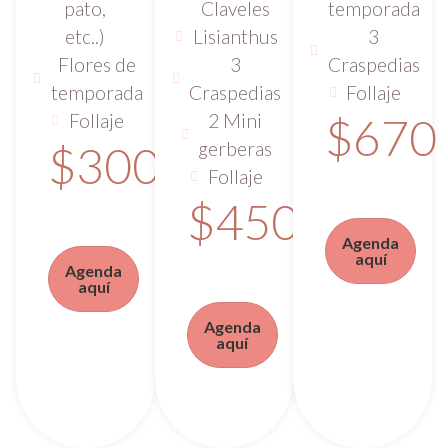
pato,
Claveles
temporada
etc..)
Lisianthus
3
Flores de
3
Craspedias
temporada
Craspedias
Follaje
Follaje
2 Mini
$670
gerberas
$300
Follaje
$450
Agenda
aquí
Agenda
aquí
Agenda
aquí